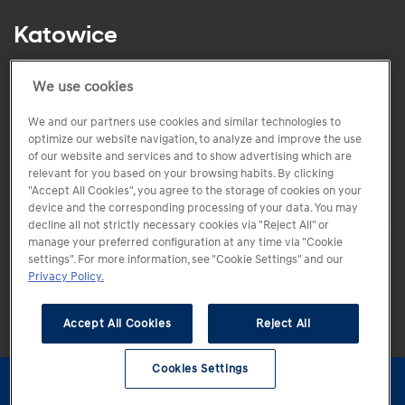
Katowice
Kościuszki 253
tel.: +48 (32) 793 73 00
We use cookies
We and our partners use cookies and similar technologies to
optimize our website navigation, to analyze and improve the use
of our website and services and to show advertising which are
relevant for you based on your browsing habits. By clicking
"Accept All Cookies", you agree to the storage of cookies on your
device and the corresponding processing of your data. You may
decline all not strictly necessary cookies via "Reject All" or
manage your preferred configuration at any time via "Cookie
settings". For more information, see "Cookie Settings" and our
Copyright 2005-2026 Hyundai Motor Poland Sp. z.o.o
Privacy Policy.
Accept All Cookies
Reject All
Kontakt
Regulamin
Polityka prywatności
Centrum preferencji
Cookies Settings
Cookies Settings
Konfigurator
Jazda
Kontakt
Dostępne od