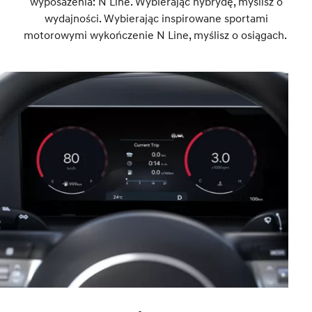
wyposażenia: N Line. Wybierając hybrydę, myślisz o
wydajności. Wybierając inspirowane sportami
motorowymi wykończenie N Line, myślisz o osiągach.