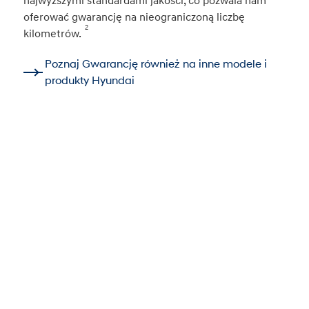
najwyższymi standardami jakości, co pozwala nam
oferować gwarancję na nieograniczoną liczbę
2
kilometrów.
Poznaj Gwarancję również na inne modele i
produkty Hyundai