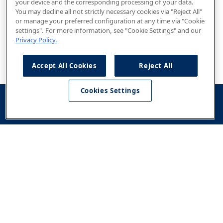
your device and the corresponding processing of your data.
You may decline all not strictly necessary cookies via "Reject All"
or manage your preferred configuration at any time via "Cookie
settings". For more information, see "Cookie Settings" and our
Privacy Policy.
Accept All Cookies
Reject All
Cookies Settings
Konfigurator
Jazda
Kontakt
Dostępne od
testowa
ręki
Modele
Oferta