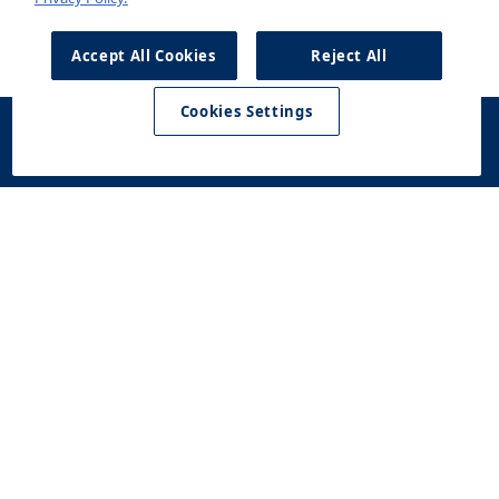
Accept All Cookies
Reject All
Cookies Settings
Konfigurator
Jazda
Kontakt
Dostępne od
testowa
ręki