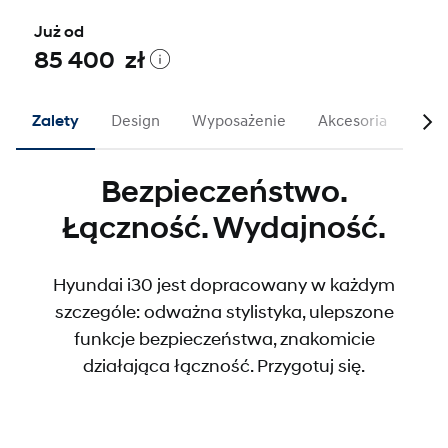
Już od
85 400 zł
Zalety
Design
Wyposażenie
Akcesoria
N L
Bezpieczeństwo.
Łączność. Wydajność.
Hyundai i30 jest dopracowany w każdym
szczególe: odważna stylistyka, ulepszone
funkcje bezpieczeństwa, znakomicie
działająca łączność. Przygotuj się.