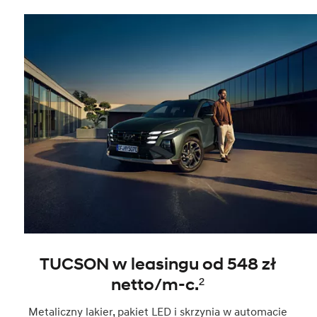
TUCSON w leasingu od 548 zł
netto/m-c.²
Metaliczny lakier, pakiet LED i skrzynia w automacie